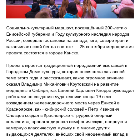
Социально-культурный маршрут, посвящённый 200-летию
Енисейской губернии и Году культурного наследия народов
России, совершил остановки на западе, юге, севере края и
заканчивает свой бег на востоке — 25 сентября мероприятия
проекта состоятся в городе Канске.
Проект откроется традиционной передвижной выставкой в
Городском Доме культуры, которая посвящена заглавной
теме этого года и рассказывает, какое огромное влияние
оказал Владимир Михайлович Крутовский на развитие
медицины в Сибири, как Евгений Карлович Кнорре руководил
работами по созданию чуда техники конца 19 века —
возведением железнодорожного моста через Енисей в
Красноярске, как «сибирский соловей» Пётр Иванович
Словцов создал в Красноярске «Трудовой оперный
коллектив», пропагандировал симфоническую, оперную и
камерную классическую музыку и о многих других
выдающихся деятелях, внёсших свой неоценимый вклад в